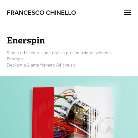
FRANCESCO CHINELLO
Enerspin
Studio ed elaborazione grafica presentazione aziendale
Enerspin.
Depliant a 2 ante formato A4 chiuso.